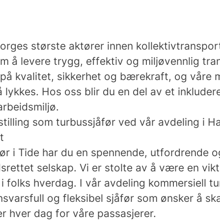
orges største aktører innen kollektivtranspo
om å levere trygg, effektiv og miljøvennlig tra
 på kvalitet, sikkerhet og bærekraft, og våre
 å lykkes. Hos oss blir du en del av et inklude
arbeidsmiljø.
 stilling som turbussjåfør ved vår avdeling i
t
r i Tide har du en spennende, utfordrende og
dsrettet selskap. Vi er stolte av å være en vikt
 folks hverdag. I vår avdeling kommersiell tu
nsvarsfull og fleksibel sjåfør som ønsker å s
er hver dag for våre passasjerer.