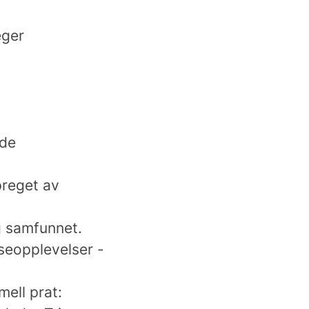
eger
åde
 preget av
og samfunnet.
iseopplevelser -
mell prat: