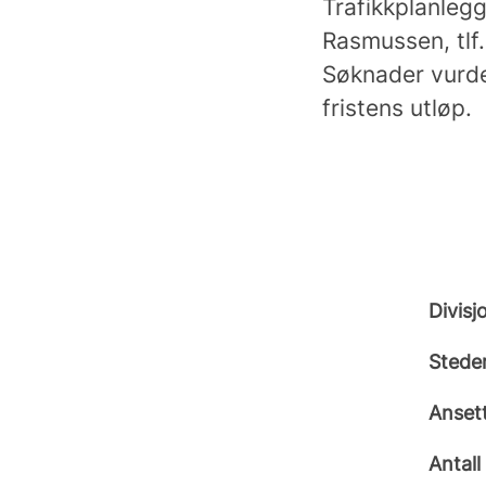
Trafikkplanlegg
Rasmussen, tlf
Søknader vurder
fristens utløp.
Divisj
Stede
Anset
Antall 