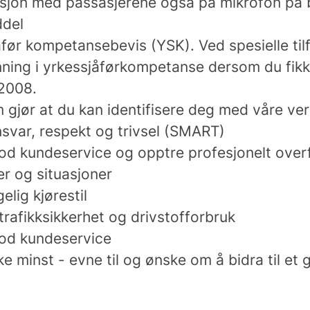
sjon med passasjerene også på mikrofon på
eddel
før kompetansebevis (YSK). Ved spesielle tilfe
nning i yrkessjåførkompetanse dersom du fikk
.2008.
gjør at du kan identifisere deg med våre verd
ansvar, respekt og trivsel (SMART)
god kundeservice og opptre profesjonelt overf
er og situasjoner
lig kjørestil
trafikksikkerhet og drivstofforbruk
 god kundeservice
ke minst - evne til og ønske om å bidra til et 