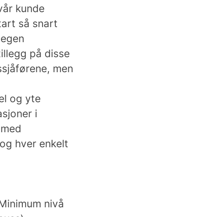
 vår kunde
tart så snart
r egen
illegg på disse
ussjåførene, men
el og yte
sjoner i
e med
 og hver enkelt
 Minimum nivå