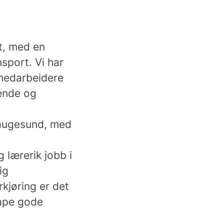
rt, med en
nsport. Vi har
 medarbeidere
rende og
 Haugesund, med
 lærerik jobb i
ig
rkjøring er det
kape gode