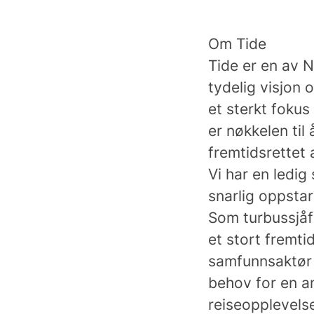
Om Tide
Tide er en av N
tydelig visjon 
et sterkt fokus
er nøkkelen til
fremtidsrettet 
Vi har en ledig
snarlig oppstar
Som turbussjåfø
et stort fremti
samfunnsaktør i
behov for en a
reiseopplevels