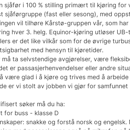
 sjåfør i 100 % stilling primært til kjøring for
st sjåførgruppe (fast eller sesong), med opps
lingen vil tilhøre Kårstø-gruppen vår, som ha
ing hver 3. helg. Equinor-kjøring utløser UB-t
ers er det like vilkår som for de øvrige turb
tsigbarhet med hensyn til kjøretider.
 må ta selvstendige avgjørelser, være fleksib
det er passasjerhenvendelser eller andre situa
å være glad i å kjøre og trives med å arbeid
de er vi stolt av jobben vi gjør for samfunnet
ifisert søker må du ha:
rt for buss - klasse D
skaper: snakke og forstå norsk og engelsk.