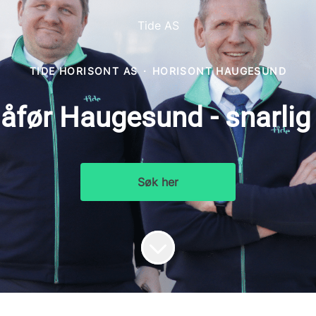
Tide AS
TIDE HORISONT AS
·
HORISONT HAUGESUND
åfør Haugesund - snarlig
Søk her