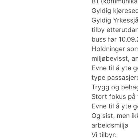
B1 (kommunika
Gyldig kjøres
Gyldig Yrkessjå
tilby etterutda
buss før 10.09
Holdninger som 
miljøbevisst, 
Evne til å yte 
type passasjer
Trygg og behage
Stort fokus på 
Evne til å yte
Og sist, men ik
arbeidsmiljø
Vi tilbyr: