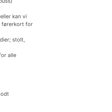
 buss)
ller kan vi
 førerkort for
ier; stolt,
or alle
godt