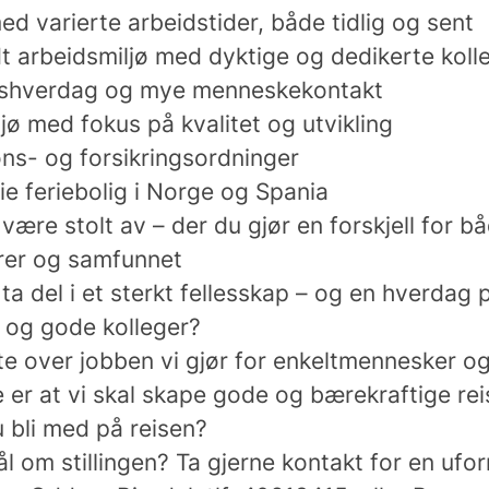
d varierte arbeidstider, både tidlig og sent
t arbeidsmiljø med dyktige og dedikerte koll
idshverdag og mye menneskekontakt
ljø med fokus på kvalitet og utvikling
ns- og forsikringsordninger
eie feriebolig i Norge og Spania
være stolt av – der du gjør en forskjell for b
rer og samfunnet
å ta del i et sterkt fellesskap – og en hverdag
e og gode kolleger?
olte over jobben vi gjør for enkeltmennesker 
 er at vi skal skape gode og bærekraftige re
u bli med på reisen?
 om stillingen? Ta gjerne kontakt for en ufor