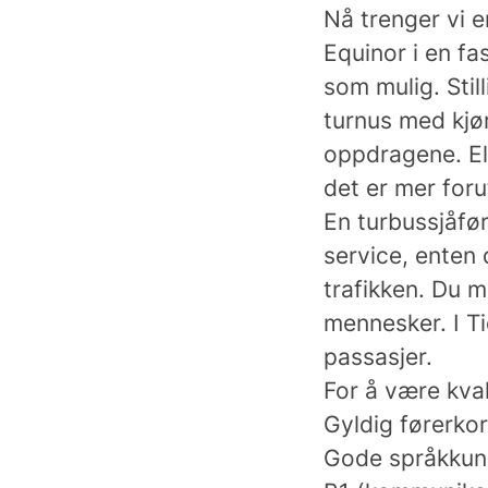
Nå trenger vi en
Equinor i en fa
som mulig. Stil
turnus med kjør
oppdragene. Ell
det er mer foru
En turbussjåfør
service, enten 
trafikken. Du m
mennesker. I Ti
passasjer.
For å være kval
Gyldig førerko
Gode språkkunn