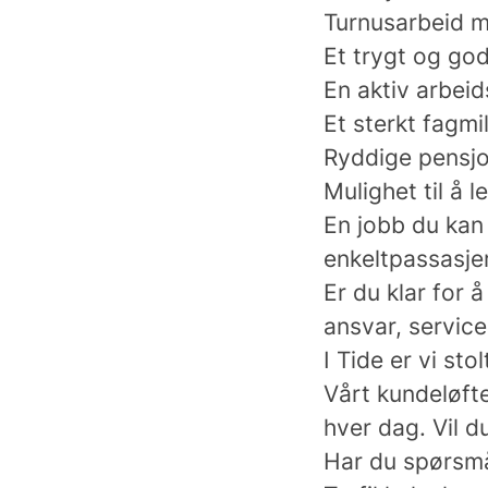
Turnusarbeid me
Et trygt og god
En aktiv arbe
Et sterkt fagmi
Ryddige pensjo
Mulighet til å l
En jobb du kan 
enkeltpassasje
Er du klar for 
ansvar, servic
I Tide er vi st
Vårt kundeløfte
hver dag. Vil d
Har du spørsmål