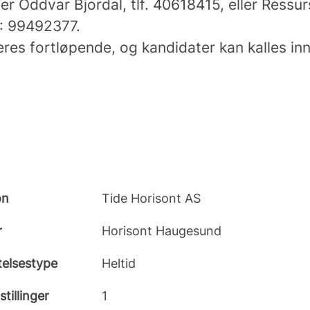
er Oddvar Bjordal, tlf. 40618415, eller Ressur
.: 99492377.
es fortløpende, og kandidater kan kalles inn t
on
Tide Horisont AS
r
Horisont Haugesund
telsestype
Heltid
stillinger
1